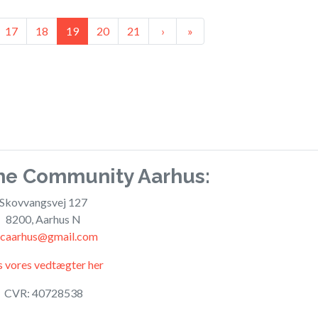
Next
Next
17
18
19
20
21
›
»
me Community Aarhus:
Skovvangsvej 127
8200, Aarhus N
gcaarhus@gmail.com
 vores vedtægter her
CVR: 40728538