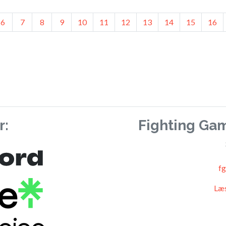
6
7
8
9
10
11
12
13
14
15
16
r:
Fighting Ga
f
Læs