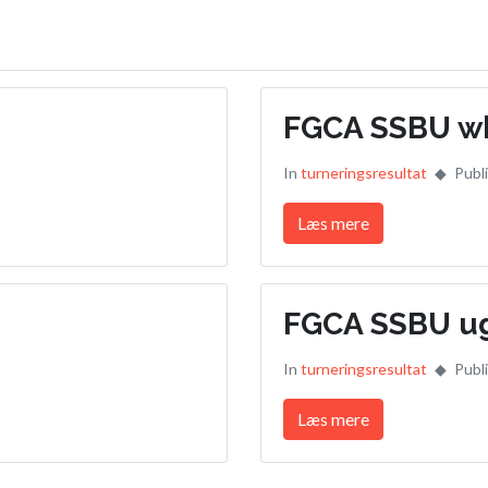
FGCA SSBU wk
In
turneringsresultat
Publ
Læs mere
FGCA SSBU u
In
turneringsresultat
Publ
Læs mere