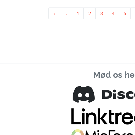
Previous
Previous
«
‹
1
2
3
4
5
Mød os he